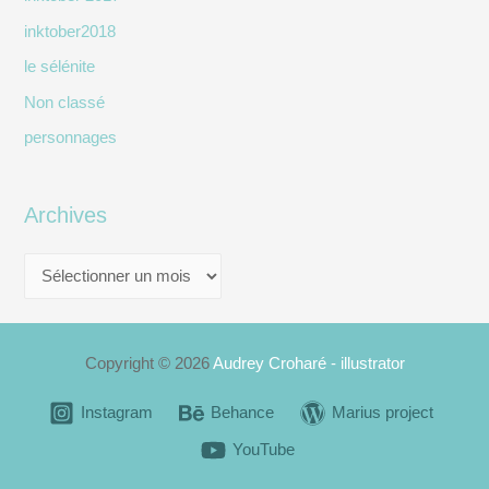
inktober2018
le sélénite
Non classé
personnages
Archives
A
r
c
h
Copyright © 2026
Audrey Croharé - illustrator
i
Instagram
Behance
Marius project
v
YouTube
e