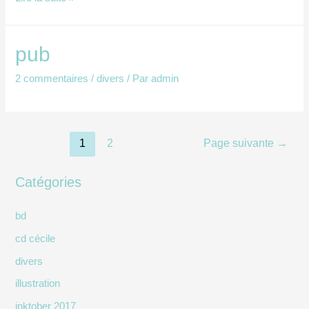
test
d’anim
pub
en
2 commentaires
/
divers
/ Par
admin
pâte
à
modeler
Navigation
1
2
Page suivante
→
des
Catégories
articles
bd
cd cécile
divers
illustration
inktober 2017