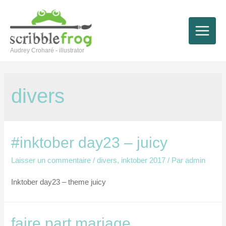
Aller
au
Main
contenu
Audrey Croharé - illustrator
Menu
divers
#inktober day23 – juicy
Laisser un commentaire
/
divers
,
inktober 2017
/ Par
admin
Inktober day23 – theme juicy
faire part mariage